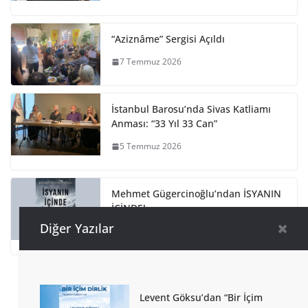
“Aziznâme” Sergisi Açıldı
7 Temmuz 2026
İstanbul Barosu’nda Sivas Katliamı
Anması: “33 Yıl 33 Can”
5 Temmuz 2026
Mehmet Gügercinoğlu’ndan İSYANIN
İÇİNDE!
Diğer Yazılar
4 Temmuz 2026
Levent Göksu’dan “Bir İçim