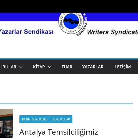
URULAR
KITAP
FUAR
YAZARLAR
İLETIŞIM
BASIN DUYURUSU
DUYURULAR
Antalya Temsilciliğimiz